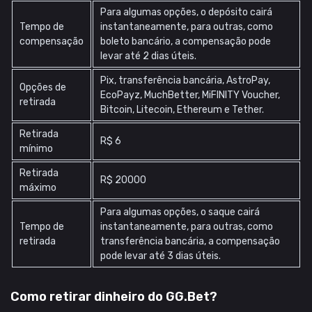
Para algumas opções, o depósito cairá
Tempo de
instantaneamente, para outras, como
compensação
boleto bancário, a compensação pode
levar até 2 dias úteis.
Pix, transferência bancária, AstroPay,
Opções de
EcoPayz, MuchBetter, MiFINITY Voucher,
retirada
Bitcoin, Litecoin, Ethereum e Tether.
Retirada
R$ 6
mínimo
Retirada
R$ 20000
máximo
Para algumas opções, o saque cairá
Tempo de
instantaneamente, para outras, como
retirada
transferência bancária, a compensação
pode levar até 3 dias úteis.
Como retirar dinheiro do GG.Bet?