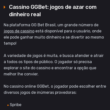
Cassino GGBet: jogos de azar com
dinheiro real
Na plataforma GG Bet Brasil, um grande número de
jogos de cassino
está disponível para o usuário, onde
ele pode ganhar muito dinheiro e se divertir ao mesmo
tempo!
A variedade de jogos é muita, e busca atender e atrair
a todos os tipos de público. O jogador só precisa
explorar o site do cassino e encontrar a opção que
melhor lhe convier.
No cassino online GGBet, o jogador pode escolher entre
diversos jogos de inúmeras provedoras:
Spribe