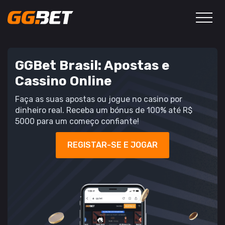
GGBet Brasil: Apostas e
Cassino Online
Faça as suas apostas ou jogue no casino por
dinheiro real. Receba um bónus de 100% até R$
5000 para um começo confiante!
REGISTAR-SE E JOGAR