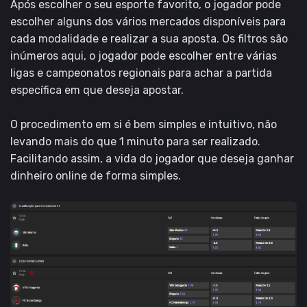
Após escolher o seu esporte favorito, o jogador pode
escolher alguns dos vários mercados disponíveis para
cada modalidade e realizar a sua aposta. Os filtros são
inúmeros aqui, o jogador pode escolher entre várias
ligas e campeonatos regionais para achar a partida
específica em que deseja apostar.
O procedimento em si é bem simples e intuitivo, não
levando mais do que 1 minuto para ser realizado.
Facilitando assim, a vida do jogador que deseja ganhar
dinheiro online de forma simples.