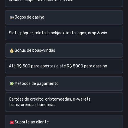
Jogos de casino
Slots, póquer, roleta, blackjack, insta jogos, drop & win
Bónus de boas-vindas
Até R$ 500 para apostas e até R$ 5000 para cassino
Métodos de pagamento
Cartões de crédito, criptomoedas, e-wallets,
transferências bancárias
Suporte ao cliente