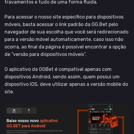
travamentos e tudo de uma forma fluida.
Para acessar o nosso site específico para dispositivos
móveis, basta acessar o link padrão da GG.Bet pelo
navegador de sua escolha que você será redirecionado
para a versão móvel automaticamente, caso isso não
ocorra, ao final da página é possível encontrar a opção
de “versão para dispositivos móveis”.
O aplicativo da GGBet é compatível apenas com
dispositivos Android, sendo assim, quem possui um
dispositivo IOS, deve utilizar apenas a versão mobile do
site.