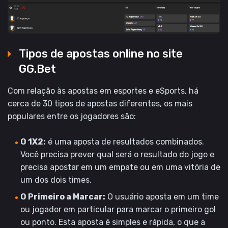
Tipos de apostas online no site
GG.Bet
Com relação às apostas em esportes e eSports, há
cerca de 30 tipos de apostas diferentes, os mais
populares entre os jogadores são:
O 1X2:
é uma aposta de resultados combinados.
Você precisa prever qual será o resultado do jogo e
precisa apostar em um empate ou em uma vitória de
um dos dois times.
O Primeiro a Marcar:
O usuário aposta em um time
ou jogador em particular para marcar o primeiro gol
ou ponto. Esta aposta é simples e rápida, o que a