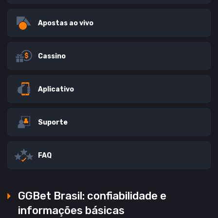
Apostas ao vivo
Cassino
Aplicativo
Suporte
FAQ
GGBet Brasil: confiabilidade e
informações básicas