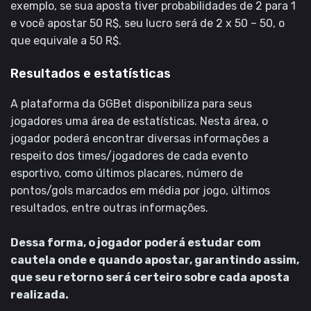
exemplo, se sua aposta tiver probabilidades de 2 para 1
e você apostar 50 R$, seu lucro será de 2 x 50 – 50, o
que equivale a 50 R$.
Resultados e estatísticas
A plataforma da GGBet disponibiliza para seus
jogadores uma área de estatísticas. Nesta área, o
jogador poderá encontrar diversas informações a
respeito dos times/jogadores de cada evento
esportivo, como últimos placares, número de
pontos/gols marcados em média por jogo, últimos
resultados, entre outras informações.
Dessa forma, o jogador poderá estudar com
cautela onde e quando apostar, garantindo assim,
que seu retorno será certeiro sobre cada aposta
realizada.