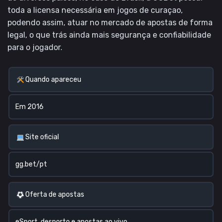
toda a licensa necessária em jogos de curaçao,
podendo assim, atuar no mercado de apostas de forma
legal, o que trás ainda mais segurança e confiabilidade
para o jogador.
Quando apareceu
Em 2016
Site oficial
gg.bet/pt
Oferta de apostas
eSport, desporto e apostas ao vivo