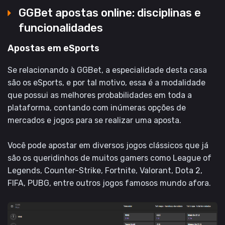
GGBet apostas online: disciplinas e
funcionalidades
Apostas em eSports
Se relacionando à GGBet, a especialidade desta casa
são os eSports, e por tal motivo, essa é a modalidade
que possui as melhores probabilidades em toda a
plataforma, contando com inúmeras opções de
mercados e jogos para se realizar uma aposta.
Você pode apostar em diversos jogos clássicos que já
são os queridinhos de muitos gamers como League of
Legends, Counter-Strike, Fortnite, Valorant, Dota 2,
FIFA, PUBG, entre outros jogos famosos mundo afora.