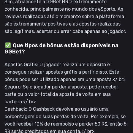
Sim, atualmente a GGBet BR é extremamente
conhecida, principalmente no mundo dos eSports. As
reviews realizadas até o momento sobre a plataforma
são extremamente positivas e as apostas realizadas
são legítimas, acertar ou errar cabe apenas ao jogador.
Que tipos de bônus estão disponíveis na
GGBet?
Apostas Grátis: O jogador realiza um depósito e
consegue realizar apostas grátis a partir disto. Este
bônus pode ser utilizado apenas em uma aposta.</ br>
Seguro: Se o jogador perder a aposta, pode receber
parte ou o valor total da aposta de volta em sua
carteira.</ br>
Cashback: O Cashback devolve ao usuário uma
porcentagem de suas perdas de volta. Por exemplo, se
você receber 10% de reembolso e perder 50 R$, então 5
R$ serão creditados em sua conta.</ br>