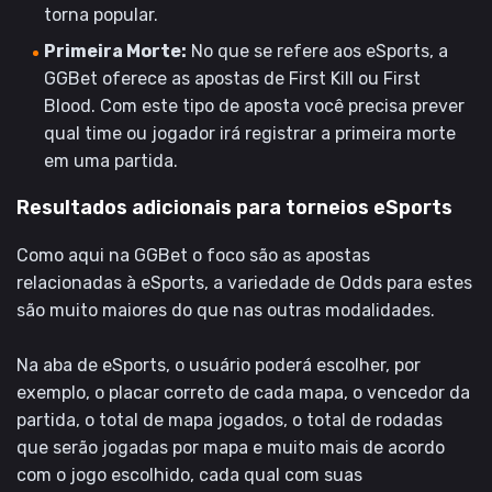
torna popular.
Primeira Morte:
No que se refere aos eSports, a
GGBet oferece as apostas de First Kill ou First
Blood. Com este tipo de aposta você precisa prever
qual time ou jogador irá registrar a primeira morte
em uma partida.
Resultados adicionais para torneios eSports
Como aqui na GGBet o foco são as apostas
relacionadas à eSports, a variedade de Odds para estes
são muito maiores do que nas outras modalidades.
Na aba de eSports, o usuário poderá escolher, por
exemplo, o placar correto de cada mapa, o vencedor da
partida, o total de mapa jogados, o total de rodadas
que serão jogadas por mapa e muito mais de acordo
com o jogo escolhido, cada qual com suas