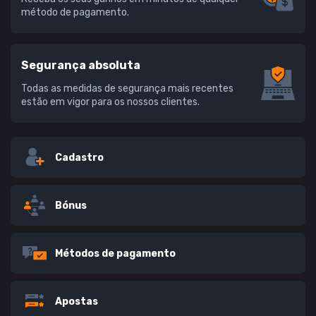
método de pagamento.
Segurança absoluta
Todas as medidas de segurança mais recentes
estão em vigor para os nossos clientes.
Cadastro
Bónus
Métodos de pagamento
Apostas